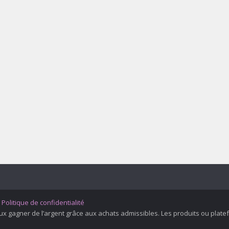
-
Politique de confidentialité
peux gagner de l’argent grâce aux achats admissibles. Les produits ou pl