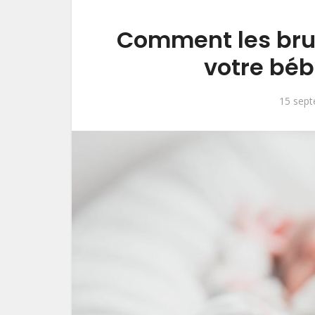
Comment les brui
votre béb
15 sep